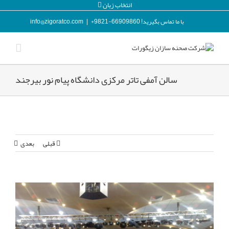
انتخاب زبان
با ما تماس بگیرید! 66909860-9821+
|
info@zigoratco.com
سالن آمفی تاتر مرکزی دانشگاه پیام نور بیرجند
قبلی
بعدی