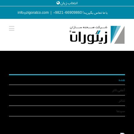
انتخاب زبان
با ما تماس بگیرید! 66909860-9821+
|
info@zigoratco.com
همه
آمفی تاتر
تئاتر
سینما